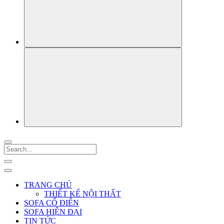
TRANG CHỦ
THIẾT KẾ NỘI THẤT
SOFA CỔ ĐIỂN
SOFA HIỆN ĐẠI
TIN TỨC