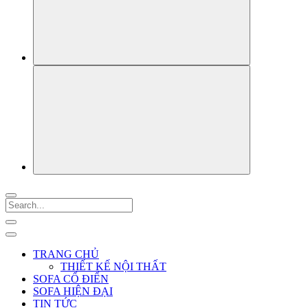
TRANG CHỦ
THIẾT KẾ NỘI THẤT
SOFA CỔ ĐIỂN
SOFA HIỆN ĐẠI
TIN TỨC